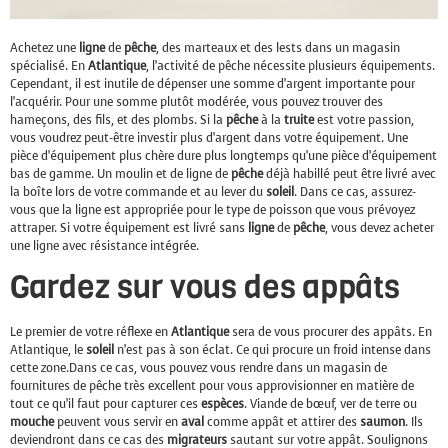
Achetez une
ligne
de
pêche
, des marteaux et des lests dans un magasin
spécialisé. En
Atlantique
, l’activité de pêche nécessite plusieurs équipements.
Cependant, il est inutile de dépenser une somme d’argent importante pour
l’acquérir. Pour une somme plutôt modérée, vous pouvez trouver des
hameçons, des fils, et des plombs. Si la
pêche
à la
truite
est votre passion,
vous voudrez peut-être investir plus d’argent dans votre équipement. Une
pièce d’équipement plus chère dure plus longtemps qu’une pièce d’équipement
bas de gamme. Un moulin et de ligne de
pêche
déjà habillé peut être livré avec
la boîte lors de votre commande et au lever du
soleil
. Dans ce cas, assurez-
vous que la ligne est appropriée pour le type de poisson que vous prévoyez
attraper. Si votre équipement est livré sans
ligne
de
pêche
, vous devez acheter
une ligne avec résistance intégrée.
Gardez sur vous des appâts
Le premier de votre réflexe en
Atlantique
sera de vous procurer des appâts. En
Atlantique, le
soleil
n’est pas à son éclat. Ce qui procure un froid intense dans
cette zone.Dans ce cas, vous pouvez vous rendre dans un magasin de
fournitures de pêche très excellent pour vous approvisionner en matière de
tout ce qu’il faut pour capturer ces
espèces
. Viande de bœuf, ver de terre ou
mouche
peuvent vous servir en
aval
comme appât et attirer des
saumon
. Ils
deviendront dans ce cas des
migrateurs
sautant sur votre appât. Soulignons