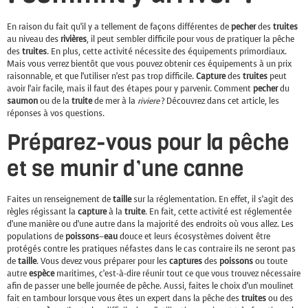
En raison du fait qu’il y a tellement de façons différentes de
pecher
des
truites
au niveau des
rivières
, il peut sembler difficile pour vous de pratiquer la pêche
des
truites
. En plus, cette activité nécessite des équipements primordiaux.
Mais vous verrez bientôt que vous pouvez obtenir ces équipements à un prix
raisonnable, et que l’utiliser n’est pas trop difficile.
Capture
des
truites
peut
avoir l’air facile, mais il faut des étapes pour y parvenir. Comment
pecher
du
saumon
ou de la
truite
de mer à la
riviere
? Découvrez dans cet article, les
réponses à vos questions.
Préparez-vous pour la pêche
et se munir d’une canne
Faites un renseignement de
taille
sur la réglementation. En effet, il s’agit des
règles régissant la
capture
à la
truite
. En fait, cette activité est réglementée
d’une manière ou d’une autre dans la majorité des endroits où vous allez. Les
populations de
poissons
–
eau
douce et leurs écosystèmes doivent être
protégés contre les pratiques néfastes dans le cas contraire ils ne seront pas
de
taille
. Vous devez vous préparer pour les
captures
des
poissons
ou toute
autre
espèce
maritimes, c’est-à-dire réunir tout ce que vous trouvez nécessaire
afin de passer une belle journée de pêche. Aussi, faites le choix d’un moulinet
fait en tambour lorsque vous êtes un expert dans la pêche des
truites
ou des