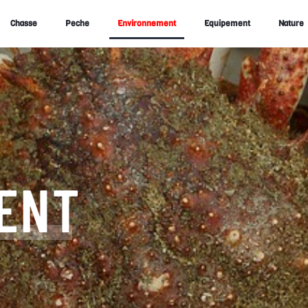
Chasse
Peche
Environnement
Equipement
Nature
ENT